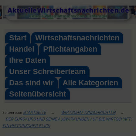
Skip
AktuelleWirtschaftsnachrichten.de
to
Aktuelle Wirtschaftsnachrichten für Manager
content
Start
Wirtschaftsnachrichten
Handel
Pflichtangaben
Ihre Daten
Unser Schreiberteam
Das sind wir
Alle Kategorien
Seitenübersicht
STARTSEITE
WIRTSCHAFTSNACHRICHTEN
Seitenroute
→
→
DER EUROKURS UND SEINE AUSWIRKUNGEN AUF DIE WIRTSCHAFT:
EIN HISTORISCHER BLICK