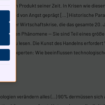
 ist ein Produkt seiner Zeit. In Krisen wie diese
hen sind von Angst geprägt […] Historische Paral
e zu einer Wirtschaftskrise, die das gesamte 20.
 isolierten Phänomene — Sie sind Teil eines größ
ichte zu lesen. Die Kunst des Handelns erfordert
chsten Experten: Wie beeinflussen technologisch
ologien verändern alles (…) 90% dermüssen sich a