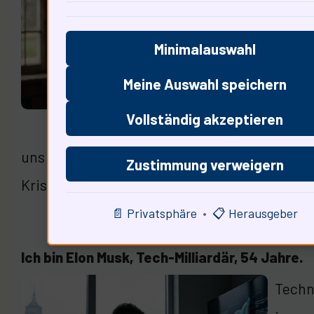
Mensch
Mensc
Minimalauswahl
führt
Meine Auswahl speichern
keine
Vollständig akzeptieren
Gesch
uns diese Krisen bewerten? Ich frage den nä
Zustimmung verweigern
Krisenzeiten?
📄 Privatsphäre
•
📋 Herausgeber
Ich bin Elon Musk, Tech-Milliardär, 54 Jahre.
Techn