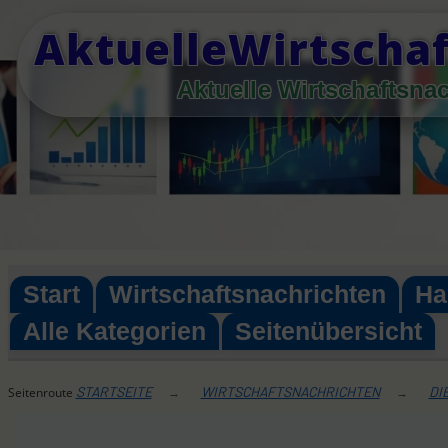
Skip
AktuelleWirtschaf
to
content
Aktuelle Wirtschaftsna
Start
Wirtschaftsnachrichten
Ha
Alle Kategorien
Seitenübersicht
STARTSEITE
WIRTSCHAFTSNACHRICHTEN
DI
Seitenroute
→
→