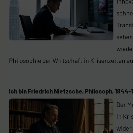
innova
schnel
Trans
sehen
wiede
Philosophie der Wirtschaft in Krisenzeiten a
Ich bin Friedrich Nietzsche, Philosoph, 1844-
Der M
In Kri
wider