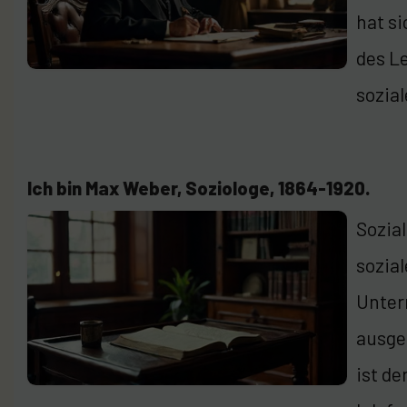
hat si
des L
sozia
Ich bin Max Weber, Soziologe, 1864-1920.
Sozia
sozial
Unter
ausge
ist d