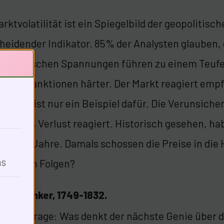
arktvolatilität ist ein Spiegelbild der geopolitisc
heidender Indikator. 85% der Analysten glauben,
eopolitischen Spannungen führen zu einem Teufel
n die Sanktionen härter. Der Markt reagiert emp
cklung ist nur ein Beispiel dafür. Die Verunsiche
it 1,93% Verlust reagiert. Historisch gesehen, ha
er 70er Jahre. Damals schossen die Preise in die
ns
aftlichen Folgen?
 und Denker, 1749-1832.
re die Frage: Was denkt der nächste Genie über d