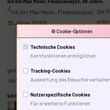
Ich bin Max Meier, Finanzanalyst, 38 Jahre.
Die M
entsc
Die g
⚙️ Cookie-Optionen
werde
Technische Cookies
Entwi
Kernfunktionen ermöglichen
hat m
geführt … Ich erinnere mich an die Ölkrisen d
Tracking-Cookies
Auswertung des Besucherverhalte
nächste Genie über die langfristigen wirtsch
Nutzerspezifische Cookies
Ich bin Johann Wolfgang von Goethe, Dichter
Für erweiterte Funktionen
Ich hö