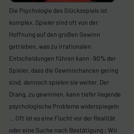
Die Psychologie des Glücksspiels ist
komplex. Spieler sind oft von der
Hoffnung auf den großen Gewinn
getrieben, was zu irrationalen
Entscheidungen führen kann · 90% der
Spieler, dass die Gewinnchancen gering
sind, dennoch spielen sie weiter. Der
Drang, zu gewinnen, kann tiefer liegende
psychologische Probleme widerspiegeln
… Oft ist es eine Flucht vor der Realität
oder eine Suche nach Bestätigung ; Wir