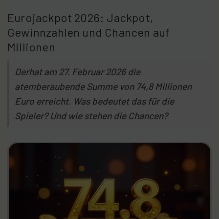
Eurojackpot 2026: Jackpot,
Gewinnzahlen und Chancen auf
Millionen
Derhat am 27. Februar 2026 die
atemberaubende Summe von 74,8 Millionen
Euro erreicht. Was bedeutet das für die
Spieler? Und wie stehen die Chancen?