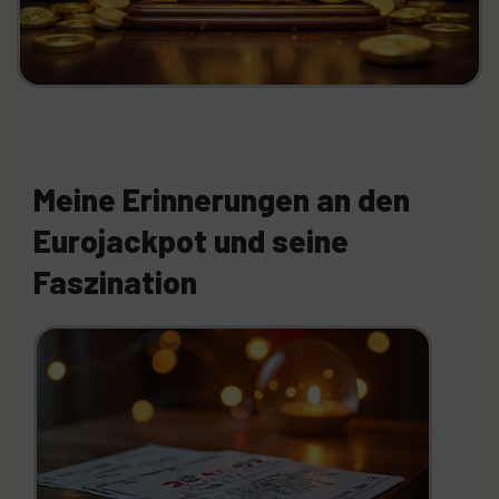
Meine Erinnerungen an den
Eurojackpot und seine
Faszination