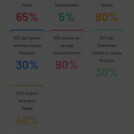
Flucht
Spielverhalten
Spielen
65%
5%
80%
30% der Spieler
90% wissen um
30% der
verlieren soziale
geringe
Einnahmen
Kontakte
Gewinnchancen
fließen in soziale
30%
90%
Projekte
30%
40% fordern
strengere
Regeln
40%