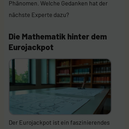
Phänomen. Welche Gedanken hat der
nächste Experte dazu?
Die Mathematik hinter dem
Eurojackpot
Der Eurojackpot ist ein faszinierendes