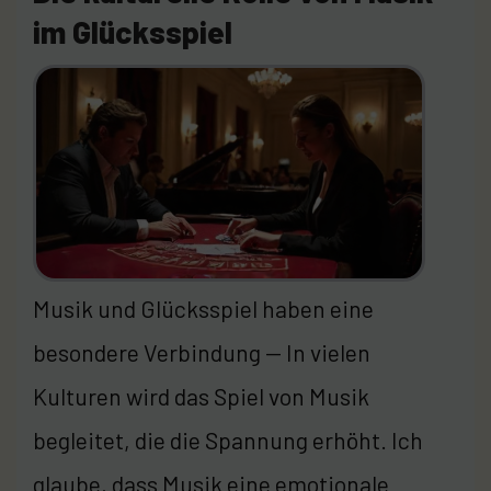
im Glücksspiel
Musik und Glücksspiel haben eine
besondere Verbindung — In vielen
Kulturen wird das Spiel von Musik
begleitet, die die Spannung erhöht. Ich
glaube, dass Musik eine emotionale