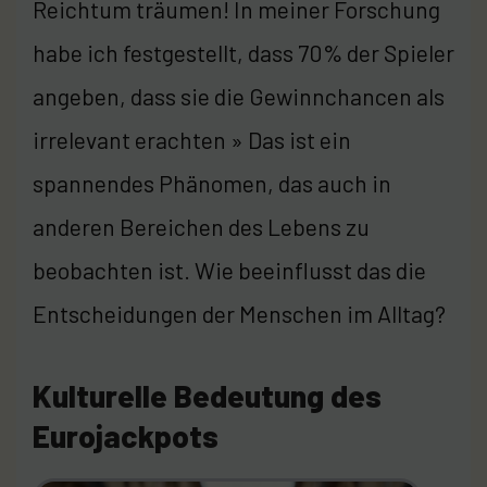
Reichtum träumen! In meiner Forschung
habe ich festgestellt, dass 70% der Spieler
angeben, dass sie die Gewinnchancen als
irrelevant erachten » Das ist ein
spannendes Phänomen, das auch in
anderen Bereichen des Lebens zu
beobachten ist. Wie beeinflusst das die
Entscheidungen der Menschen im Alltag?
Kulturelle Bedeutung des
Eurojackpots