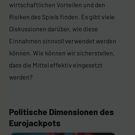
wirtschaftlichen Vorteilen und den
Risiken des Spiels finden. Es gibt viele
Diskussionen darüber, wie diese
Einnahmen sinnvoll verwendet werden
können. Wie können wir sicherstellen,
dass die Mittel effektiv eingesetzt
werden?
Politische Dimensionen des
Eurojackpots