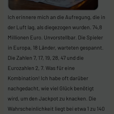
Ich erinnere mich an die Aufregung, die in
der Luft lag, als diegezogen wurden. 74,8
Millionen Euro. Unvorstellbar. Die Spieler
in Europa, 18 Länder, warteten gespannt.
Die Zahlen 7, 17, 19, 28, 47 und die
Eurozahlen 2, 7. Was für eine
Kombination! Ich habe oft darüber
nachgedacht, wie viel Glück benötigt
wird, um den Jackpot zu knacken. Die
Wahrscheinlichkeit liegt bei etwa 1 zu 140