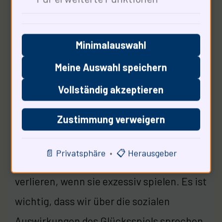
dieals Ganzes (…) Viele Menschen sehen
im Spiel eine Möglichkeit, sozial
aufzusteigen. Die Hoffnung auf den
Minimalauswahl
Jackpot kann zu einer Art
Meine Auswahl speichern
Gemeinschaftsgefühl führen.
Vollständig akzeptieren
Gleichzeitig kann es auch zu Isolation
Zustimmung verweigern
führen, insbesondere bei Menschen, die
viel Geld verlieren : Eine Studie zeigt, dass
📄 Privatsphäre
•
📋 Herausgeber
30% der Spieler soziale Kontakte
verlieren, wenn sie exzessiv spielen. Es ist
wichtig, dass wir über die sozialen
Auswirkungen des Glücksspiels sprechen.