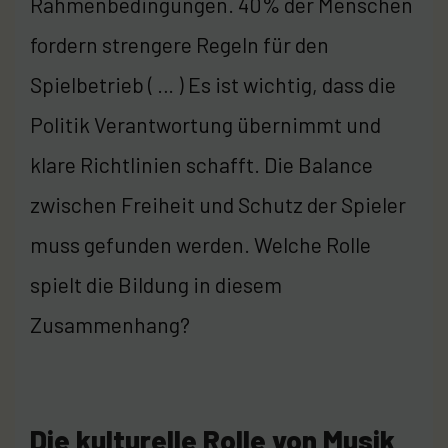
Rahmenbedingungen. 40% der Menschen
fordern strengere Regeln für den
Spielbetrieb ( … ) Es ist wichtig, dass die
Politik Verantwortung übernimmt und
klare Richtlinien schafft. Die Balance
zwischen Freiheit und Schutz der Spieler
muss gefunden werden. Welche Rolle
spielt die Bildung in diesem
Zusammenhang?
Die kulturelle Rolle von Musik