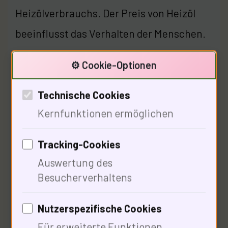
Heizölverbrauchs. Der Preis von Heizöl
beeinflusst das Verhalten der Menschen.
Stress und Angst vor kalten
⚙️ Cookie-Optionen
Wintermonaten treiben viele dazu,
unüberlegte Entscheidungen zu treffen.
Technische Cookies
Kernfunktionen ermöglichen
35% derwarten bis zur letzten Minute mit
Bestellungen. Diese Entscheidungen sind
Tracking-Cookies
oft irrational. Hast du deine
Auswertung des
psychologischen Reaktionen auf
Besucherverhaltens
Heizölpreise schon einmal reflektiert?
Nutzerspezifische Cookies
Für erweiterte Funktionen