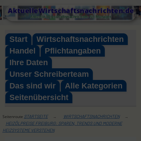
Skip
AktuelleWirtschaftsnachrichten.de
to
Aktuelle Wirtschaftsnachrichten für Manager
content
Start
Wirtschaftsnachrichten
Handel
Pflichtangaben
Ihre Daten
Unser Schreiberteam
Das sind wir
Alle Kategorien
Seitenübersicht
STARTSEITE
WIRTSCHAFTSNACHRICHTEN
Seitenroute
→
→
HEIZÖLPREISE FREIBURG: SPAREN, TRENDS UND MODERNE
HEIZSYSTEME VERSTEHEN