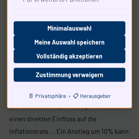
Ökonomische Einflüsse des
Heizölmarktes
Minimalauswahl
Meine Auswahl speichern
Vollständig akzeptieren
Zustimmung verweigern
📄 Privatsphäre
•
📋 Herausgeber
Die Antwort ist klar: Heizölpreise haben
einen direkten Einfluss auf die
Inflationsrate … Ein Anstieg um 10% kann