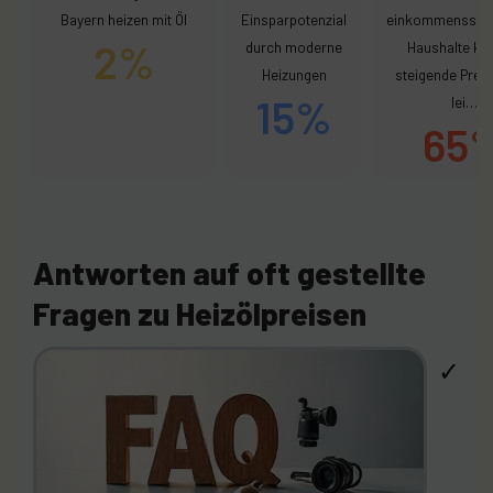
Bayern heizen mit Öl
Einsparpotenzial
einkommenssch
2%
durch moderne
Haushalte kö
Heizungen
steigende Preis
15%
lei…
65
Antworten auf oft gestellte
Fragen zu Heizölpreisen
✓