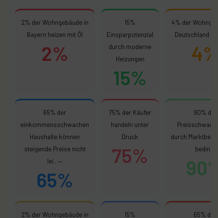
2% der Wohngebäude in
15%
4% der Wohngeb
Bayern heizen mit Öl
Einsparpotenzial
Deutschland nu
2%
4
durch moderne
Heizungen
15%
65% der
75% der Käufer
90% der
einkommensschwachen
handeln unter
Preisschwank
Haushalte können
Druck
durch Marktbedi
75%
steigende Preise nicht
bedingt
90
lei.. —
65%
2% der Wohngebäude in
15%
65% der