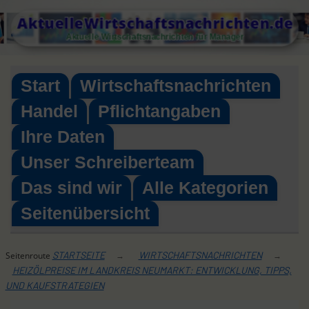
Skip
AktuelleWirtschaftsnachrichten.de
to
Aktuelle Wirtschaftsnachrichten für Manager
content
Start
Wirtschaftsnachrichten
Handel
Pflichtangaben
Ihre Daten
Unser Schreiberteam
Das sind wir
Alle Kategorien
Seitenübersicht
STARTSEITE
WIRTSCHAFTSNACHRICHTEN
Seitenroute
→
→
HEIZÖLPREISE IM LANDKREIS NEUMARKT: ENTWICKLUNG, TIPPS,
UND KAUFSTRATEGIEN