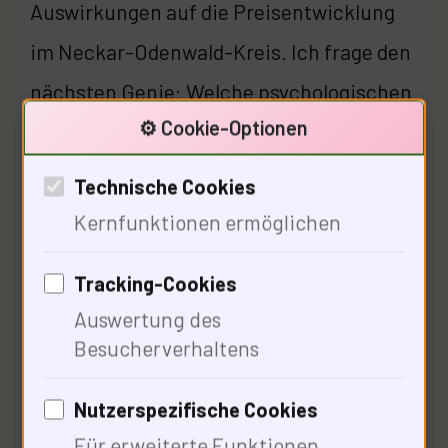
Auswirkungen auf die Preisentwicklung
im Neckar-Odenwald-Kreis. Ich frage den
nächsten Genie: Welche psychologischen
⚙️ Cookie-Optionen
Aspekte beeinflussen das
Heizölkaufverhalten?
Technische Cookies
Kernfunktionen ermöglichen
Psychologie des
Tracking-Cookies
Heizölkaufverhaltens
Auswertung des
Besucherverhaltens
Nutzerspezifische Cookies
Für erweiterte Funktionen