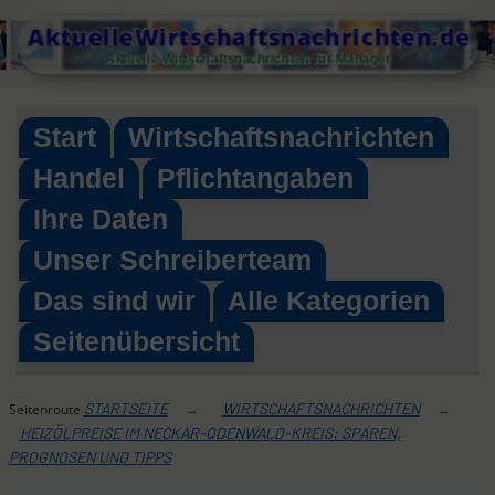
Skip
AktuelleWirtschaftsnachrichten.de
to
Aktuelle Wirtschaftsnachrichten für Manager
content
Start
Wirtschaftsnachrichten
Handel
Pflichtangaben
Ihre Daten
Unser Schreiberteam
Das sind wir
Alle Kategorien
Seitenübersicht
STARTSEITE
WIRTSCHAFTSNACHRICHTEN
Seitenroute
→
→
HEIZÖLPREISE IM NECKAR-ODENWALD-KREIS: SPAREN,
PROGNOSEN UND TIPPS