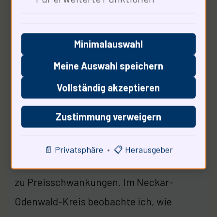
Minimalauswahl
Emotionen spielen eine entscheidende
Meine Auswahl speichern
Rolle. 70% der Kaufentscheidungen sind
Vollständig akzeptieren
emotional motiviert. Die Angst vor Kälte
Zustimmung verweigern
und die Unsicherheit über zukünftige
Preise treibenzu impulsiven Käufen.
📄 Privatsphäre
•
📋 Herausgeber
Diese psychologischen Faktoren führen
zu Preisschwankungen. Im Neckar-
Odenwald-Kreis beobachte ich, wie