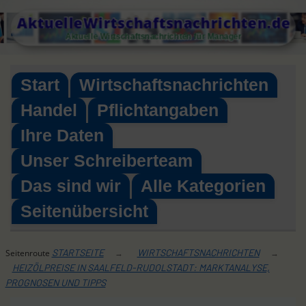
Skip
AktuelleWirtschaftsnachrichten.de
to
Aktuelle Wirtschaftsnachrichten für Manager
content
Start
Wirtschaftsnachrichten
Handel
Pflichtangaben
Ihre Daten
Unser Schreiberteam
Das sind wir
Alle Kategorien
Seitenübersicht
STARTSEITE
WIRTSCHAFTSNACHRICHTEN
Seitenroute
→
→
HEIZÖLPREISE IN SAALFELD-RUDOLSTADT: MARKTANALYSE,
PROGNOSEN UND TIPPS