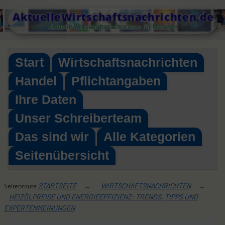
Skip
AktuelleWirtschaftsnachrichten.de
to
Aktuelle Wirtschaftsnachrichten für Manager
content
Start
Wirtschaftsnachrichten
Handel
Pflichtangaben
Ihre Daten
Unser Schreiberteam
Das sind wir
Alle Kategorien
Seitenübersicht
STARTSEITE
WIRTSCHAFTSNACHRICHTEN
Seitenroute
→
→
HEIZÖLPREISE UND ENERGIEEFFIZIENZ: TRENDS, TIPPS UND
EXPERTENMEINUNGEN