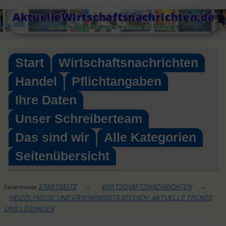
Skip
AktuelleWirtschaftsnachrichten.de
to
Aktuelle Wirtschaftsnachrichten für Manager
content
Start
Wirtschaftsnachrichten
Handel
Pflichtangaben
Ihre Daten
Unser Schreiberteam
Das sind wir
Alle Kategorien
Seitenübersicht
STARTSEITE
WIRTSCHAFTSNACHRICHTEN
Seitenroute
→
→
HEIZÖLPREISE UND ERSPARNISSTRATEGIEN: AKTUELLE TRENDS
UND LÖSUNGEN