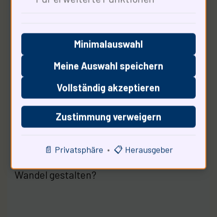
uns von der Abhängigkeit lösen und
selbstbestimmt handeln. Die Philosophie
lehrt uns, dass jeder Schritt wichtig ist.
Minimalauswahl
Die Entscheidung für eine moderne
Meine Auswahl speichern
Heizlösung ist ein Schritt in die richtige
Vollständig akzeptieren
Richtung. Wir sollten uns an den
historischen Beispielen orientieren, die
Zustimmung verweigern
uns zeigen, dass Wandel möglich ist …
📄 Privatsphäre
•
📋 Herausgeber
Wie können wir als Gesellschaft diesen
Wandel gestalten?