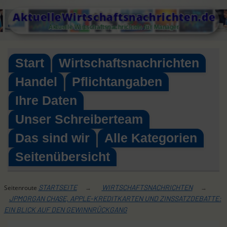
Skip
AktuelleWirtschaftsnachrichten.de
to
Aktuelle Wirtschaftsnachrichten für Manager
content
Start
Wirtschaftsnachrichten
Handel
Pflichtangaben
Ihre Daten
Unser Schreiberteam
Das sind wir
Alle Kategorien
Seitenübersicht
STARTSEITE
WIRTSCHAFTSNACHRICHTEN
Seitenroute
→
→
JPMORGAN CHASE, APPLE-KREDITKARTEN UND ZINSSATZDEBATTE:
EIN BLICK AUF DEN GEWINNRÜCKGANG