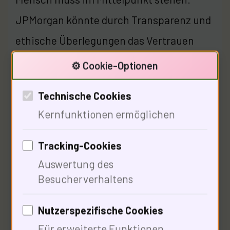
JPMorgan könnte durch Transparenz und
ethische Überlegungen das Vertrauen
zurückgewinnen. Welche
⚙️ Cookie-Optionen
philosophischen Ansätze wird die Bank
Technische Cookies
verfolgen, um ihre Werte zu stärken?
Kernfunktionen ermöglichen
Tracking-Cookies
Soziale Auswirkungen der
Auswertung des
Kreditvergabe
Besucherverhaltens
Nutzerspezifische Cookies
Für erweiterte Funktionen