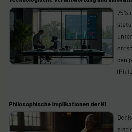
75% d
stets
unter
entsc
den p
(Phil
Philosophische Implikationen der KI
Der k
sind 