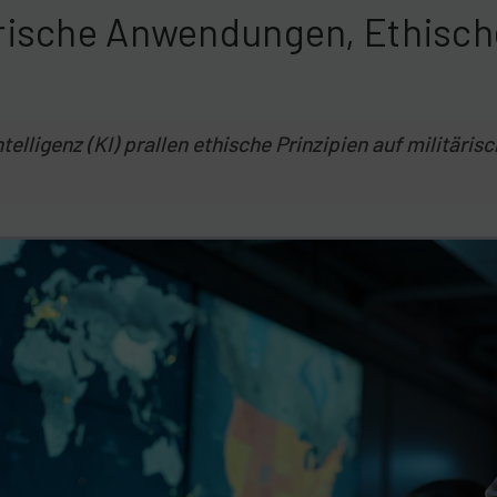
itärische Anwendungen, Ethisc
elligenz (KI) prallen ethische Prinzipien auf militäri