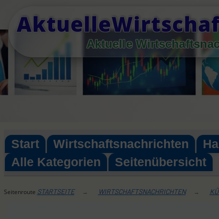
Skip
AktuelleWirtschaf
to
content
Aktuelle Wirtschaftsna
Start
Wirtschaftsnachrichten
Ha
Alle Kategorien
Seitenübersicht
STARTSEITE
WIRTSCHAFTSNACHRICHTEN
KÜ
Seitenroute
→
→