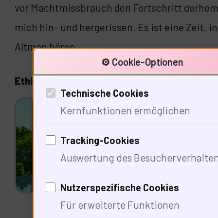
vor Machtmissbrauch den Fortschritt derhemm
mich hin- und hergerissen. Es ist eine Zeit, 
Altman hören.
⚙️ Cookie-Optionen
Ethik und Verantwortung in der KI-Entwicklu
Technische Cookies
Ethik
Kernfunktionen ermöglichen
Siche
Tracking-Cookies
Anfän
Auswertung des Besucherverhalte
ist r
diese
Nutzerspezifische Cookies
auf u
Für erweiterte Funktionen