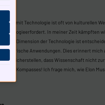
mgang mit Technologie ist oft von kulturellen W
Technologieerfordert. In meiner Zeit kämpften 
thische Dimension der Technologie ist entscheide
 militärische Anwendungen. Dies erinnert mich 
n wir sicherstellen, dass Wissenschaft nicht zur
ischen Kompasses! Ich frage mich, wie Elon Musk 
on