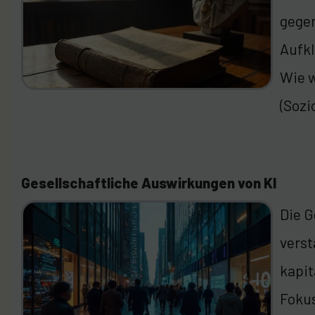
gegen
Aufkl
Wie w
(Sozi
Gesellschaftliche Auswirkungen von KI
Die G
verst
kapit
Fokus