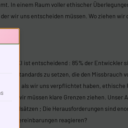
t. In einem Raum voller ethischer Überlegungen
in der wir uns entscheiden müssen. Wo ziehen wir 
ng
 in der KI ist entscheidend : 85% der Entwickler si
rheitsstandards zu setzen, die den Missbrauch vo
ge von, als wir uns verpflichtet haben, ethische 
ns
eal, und wir müssen klare Grenzen ziehen. Unse
n Grundsätzen ; Die Herausforderungen sind enor
nsere Vereinbarungen reagieren?