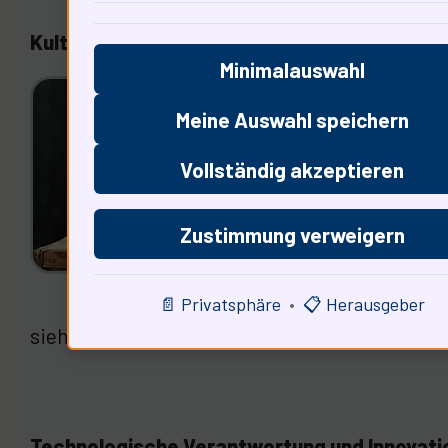
Kultur und Technologie im Spannungsfeld
Minimalauswahl
Der U
Meine Auswahl speichern
dass 
Vollständig akzeptieren
Die e
gegen
Zustimmung verweigern
könne
moral
📄 Privatsphäre
•
📋 Herausgeber
sieht.
Technologische Verantwortung und Innovati