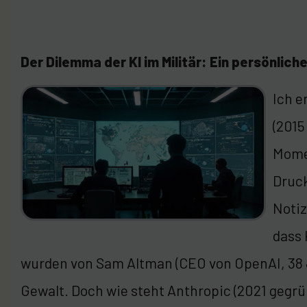
Der Dilemma der KI im Militär: Ein persönlich
Ich e
(2015
Momen
Druck
Notiz
dass 
wurden von Sam Altman (CEO von OpenAI, 38 J
Gewalt. Doch wie steht Anthropic (2021 gegr