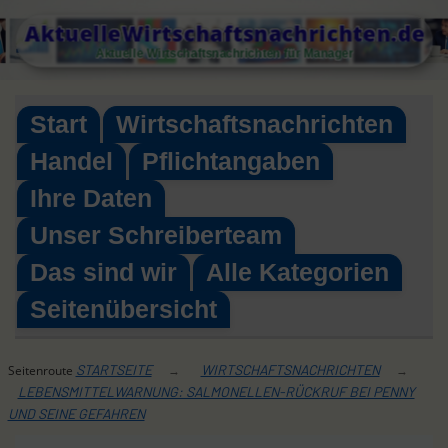
Skip
AktuelleWirtschaftsnachrichten.de
to
Aktuelle Wirtschaftsnachrichten für Manager
content
Start
Wirtschaftsnachrichten
Handel
Pflichtangaben
Ihre Daten
Unser Schreiberteam
Das sind wir
Alle Kategorien
Seitenübersicht
STARTSEITE
WIRTSCHAFTSNACHRICHTEN
Seitenroute
→
→
LEBENSMITTELWARNUNG: SALMONELLEN-RÜCKRUF BEI PENNY
UND SEINE GEFAHREN