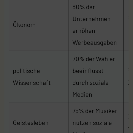
80% der
Unternehmen
R
Ökonom
erhöhen
i
Werbeausgaben
70% der Wähler
politische
beeinflusst
F
Wissenschaft
durch soziale
Ge
Medien
75% der Musiker
D
Geistesleben
nutzen soziale
M