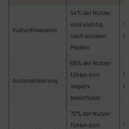
54% der Nutzer
sind süchtig
V
Kulturdimension
nach sozialen
U
Medien
68% der Nutzer
fühlen sich
No
Automatisierung
negativ
be
beeinflusst
72% der Nutzer
fühlen sich
Ve