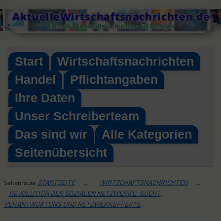
Skip
AktuelleWirtschaftsnachrichten.de
to
Aktuelle Wirtschaftsnachrichten für Manager
content
Start
Wirtschaftsnachrichten
Handel
Pflichtangaben
Ihre Daten
Unser Schreiberteam
Das sind wir
Alle Kategorien
Seitenübersicht
STARTSEITE
WIRTSCHAFTSNACHRICHTEN
Seitenroute
→
→
REVOLUTION DER SOZIALEN NETZWERKE: SUCHT,
VERANTWORTUNG UND NETZWERKEFFEKTE