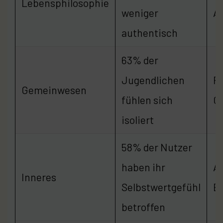
Lebensphilosophie
weniger
A
authentisch
63% der
Jugendlichen
F
Gemeinwesen
fühlen sich
G
isoliert
58% der Nutzer
haben ihr
A
Inneres
Selbstwertgefühl
B
betroffen