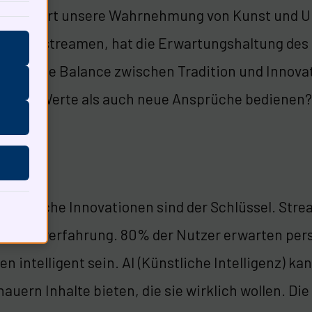
verändert unsere Wahrnehmung von Kunst und Unt
zeit zu streamen, hat die Erwartungshaltung de
 darin, die Balance zwischen Tradition und Inno
l alte Werte als auch neue Ansprüche bedienen?
ologische Innovationen sind der Schlüssel. Strea
nutzererfahrung. 80% der Nutzer erwarten pers
n intelligent sein. AI (Künstliche Intelligenz) ka
auern Inhalte bieten, die sie wirklich wollen. Di