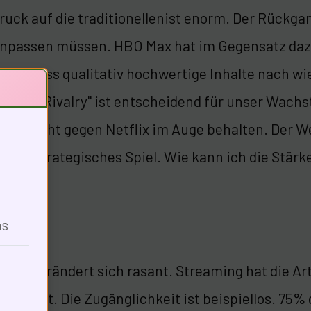
ruck auf die traditionellenist enorm. Der Rückga
anpassen müssen. HBO Max hat im Gegensatz daz
eigt, dass qualitativ hochwertige Inhalte nach wie 
Heated Rivalry" ist entscheidend für unser Wach
rschlacht gegen Netflix im Auge behalten. Der W
ist ein strategisches Spiel. Wie kann ich die Stä
ns
ste
ultur verändert sich rasant. Streaming hat die A
utioniert. Die Zugänglichkeit ist beispiellos. 75