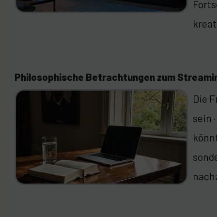
Forts
kreat
Philosophische Betrachtungen zum Streami
Die F
sein 
könnt
sonde
nach