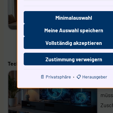
Dies 
jeder
Minimalauswahl
liegt
Meine Auswahl speichern
sowoh
Vollständig akzeptieren
Zustimmung verweigern
Technologische Innovationen im Streaming
Techn
📄 Privatsphäre
•
📋 Herausgeber
um Be
müsse
Zusch