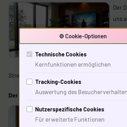
Der D
uns 
Das z
⚙️ Cookie-Optionen
wie "
Biete
Technische Cookies
; Es 
Kernfunktionen ermöglichen
Streaming-Wettbewerb zu bestehen?
Tracking-Cookies
Auswertung des Besucherverhalte
Der kulturelle Wandel durch Streaming-Dien
Nutzerspezifische Cookies
Die K
Für erweiterte Funktionen
revol