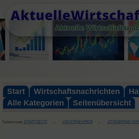
Skip
AktuelleWirtschaf
to
content
Aktuelle Wirtschaftsna
Start
Wirtschaftsnachrichten
Ha
Alle Kategorien
Seitenübersicht
STARTSEITE
UNTERNEHMEN
STREAMING-KRI
Seitenroute
→
→