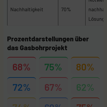
Nachhaltigkeit
70%
nachhal
Lösunge
Prozentdarstellungen über
das Gasbohrprojekt
68%
75%
80%
72%
67%
62%