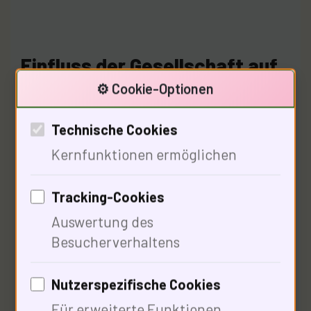
Einfluss der Gesellschaft auf
die Umweltpolitik
⚙️ Cookie-Optionen
Technische Cookies
Kernfunktionen ermöglichen
Tracking-Cookies
Auswertung des
Besucherverhaltens
Gesellschaftliche Werte prägen die
Nutzerspezifische Cookies
Umweltpolitik entscheidend. 67% der
Für erweiterte Funktionen