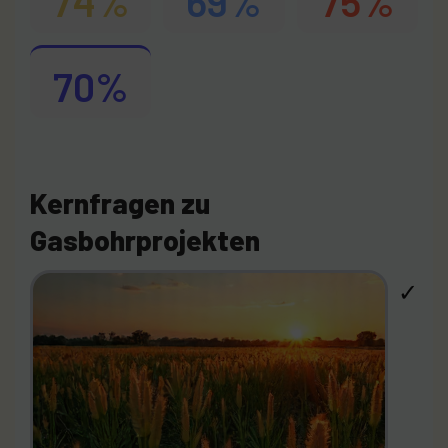
74%
69%
75%
70%
Kernfragen zu
Gasbohrprojekten
✓