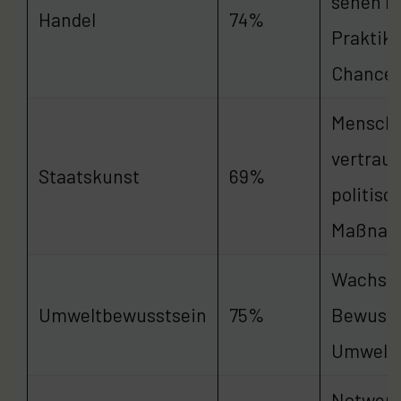
sehen n
Handel
74%
Praktike
Chance
Mensch
vertraue
Staatskunst
69%
politisc
Maßnah
Wachse
Umweltbewusstsein
75%
Bewusst
Umwelt
Notwend