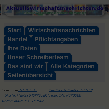
Skip
AktuelleWirtschaftsnachrichten.de
to
Aktuelle Wirtschaftsnachrichten für Manager
content
Start
Wirtschaftsnachrichten
Handel
Pflichtangaben
Ihre Daten
Unser Schreiberteam
Das sind wir
Alle Kategorien
Seitenübersicht
STARTSEITE
WIRTSCHAFTSNACHRICHTEN
Seitenroute
→
→
UMSTRITTENES GASPROJEKT: GERICHT, NORDSEE,
GENEHMIGUNGEN IM FOKUS