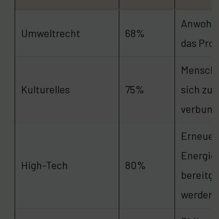
Anwohne
Umweltrecht
68%
das Proj
Mensche
Kulturelles
75%
sich zur
verbund
Erneuer
Energie
High-Tech
80%
bereitge
werden