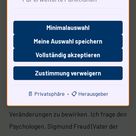
Bürger fordern nachhaltige Lösungen. Die
Klage der Stadt Borkum ist ein Beispiel
Minimalauswahl
für den Widerstand der Bürger gegen
umweltschädliche Projekte. Historisch
Meine Auswahl speichern
gesehen haben soziale Bewegungen oft
Vollständig akzeptieren
den Wandel herbeigeführt, den die Politik
Zustimmung verweigern
nicht selbst in Gang setzen konnte. Die
Gesellschaft muss lautstark für ihre
📄 Privatsphäre
•
📋 Herausgeber
Werte eintreten, um nachhaltige
Veränderungen zu bewirken. Ich frage den
Psychologen, Sigmund Freud (Vater der