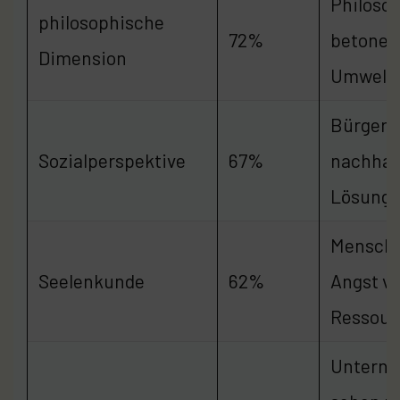
Philoso
philosophische
72%
betonen
Dimension
Umwelt
Bürger f
Sozialperspektive
67%
nachhal
Lösung
Mensch
Seelenkunde
62%
Angst vo
Ressour
Untern