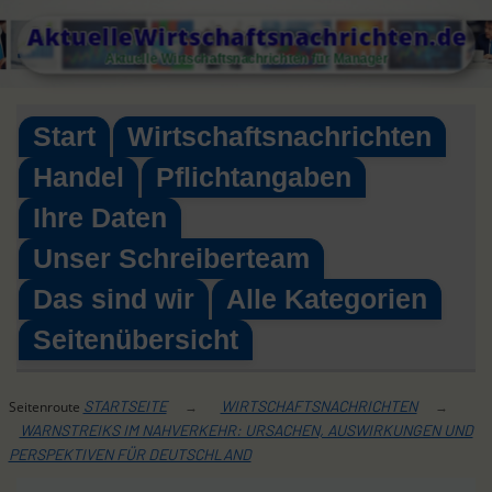
Skip
AktuelleWirtschaftsnachrichten.de
to
Aktuelle Wirtschaftsnachrichten für Manager
content
Start
Wirtschaftsnachrichten
Handel
Pflichtangaben
Ihre Daten
Unser Schreiberteam
Das sind wir
Alle Kategorien
Seitenübersicht
STARTSEITE
WIRTSCHAFTSNACHRICHTEN
Seitenroute
→
→
WARNSTREIKS IM NAHVERKEHR: URSACHEN, AUSWIRKUNGEN UND
PERSPEKTIVEN FÜR DEUTSCHLAND