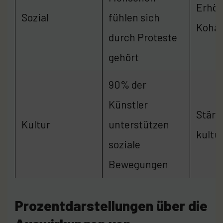
Erhöh
Sozial
fühlen sich
Kohäs
durch Proteste
gehört
90% der
Künstler
Stärk
Kultur
unterstützen
kultur
soziale
Bewegungen
Prozentdarstellungen über die