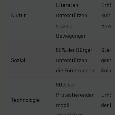
Literaten
Erhöh
Kultur
unterstützen
kultu
soziale
Bewus
Bewegungen
65% der Bürger
Stärk
Sozial
unterstützen
gesel
die Forderungen
Solida
90% der
Protestierenden
Erhöh
Technologie
mobil
der P