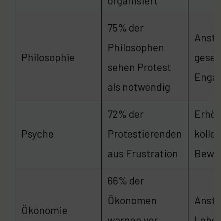
organisiert
75% der
Ansti
Philosophen
Philosophie
gesel
sehen Protest
Enga
als notwendig
72% der
Erhöh
Psyche
Protestierenden
kolle
aus Frustration
Bewus
66% der
Ökonomen
Ansti
Ökonomie
warnen vor
Leben