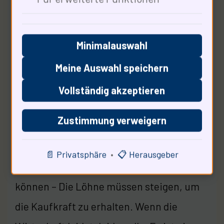
Minimalauswahl
Meine Auswahl speichern
Vollständig akzeptieren
Die Warnstreiks können dieerheblich
Zustimmung verweigern
beeinflussen. 66% der Ökonomen
stimmen zu, dass solche Aktionen zu
📄 Privatsphäre
•
📋 Herausgeber
einem Anstieg der Inflation führen
können – Die Löhne müssen steigen, um
die Kaufkraft zu erhalten. Wenn die